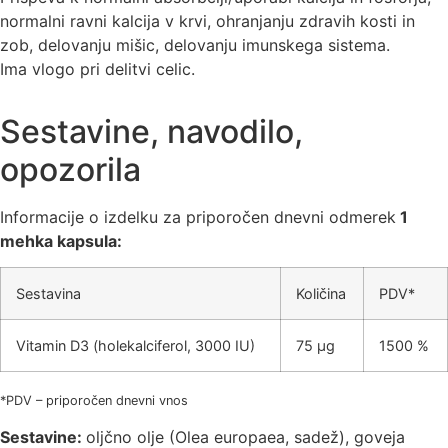
normalni ravni kalcija v krvi, ohranjanju zdravih kosti in
zob, delovanju mišic, delovanju imunskega sistema.
Ima vlogo pri
delitvi celic.
Sestavine, navodilo,
opozorila
Informacije o izdelku za priporočen dnevni odmerek
1
mehka kapsula:
Sestavina
Količina
PDV*
Vitamin D3 (holekalciferol, 3000 IU)
75 µg
1500 %
*PDV – priporočen dnevni vnos
Sestavine:
oljčno olje (Olea europaea, sadež), goveja