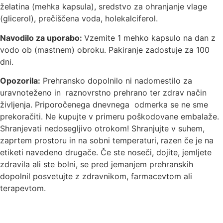
želatina (mehka kapsula), sredstvo za ohranjanje vlage
(glicerol), prečiščena voda, holekalciferol.
Navodilo za uporabo:
Vzemite 1 mehko kapsulo na dan z
vodo ob (mastnem) obroku. Pakiranje zadostuje za 100
dni.
Opozorila:
Prehransko dopolnilo ni nadomestilo za
uravnoteženo in raznovrstno prehrano ter zdrav način
življenja. Priporočenega dnevnega odmerka se ne sme
prekoračiti. Ne kupujte v primeru poškodovane embalaže.
Shranjevati nedosegljivo otrokom! Shranjujte v suhem,
zaprtem prostoru in na sobni temperaturi, razen če je na
etiketi navedeno drugače. Če ste noseči, dojite, jemljete
zdravila ali ste bolni, se pred jemanjem prehranskih
dopolnil posvetujte z zdravnikom, farmacevtom ali
terapevtom.