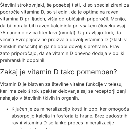
Številni strokovnjaki
, še posebej tisti, ki so specializirani za
področje vitamina D, so si edini, da je optimalna raven
vitamina D pri ljudeh, višja od običajnih priporočil. Menijo,
da bi morala biti raven kalcidiola pri vsakem človeku vsaj
75 nanomolov na liter krvi (nmol/l). Ugotavljajo tudi, da
večina Evropejcev
ne proizvaja dovolj vitamina D (zlasti v
zimskih mesecih) in ga ne dobi dovolj s prehrano. Prav
zato priporočajo, da se vitamin D
dnevno dodaja
v obliki
prehranskih dopolnil.
Zakaj je vitamin D tako pomemben?
Vitamin D je bistven za številne vitalne funkcije v telesu,
ker ima zelo
širok spekter
delovanja saj se receptorji zanj
nahajajo v številnih tkivih in organih.
Ključen je za mineralizacijo kosti in zob, ker omogoča
absorpcijo kalcija in fosforja iz hrane. Brez zadostnih
ravni vitamina D se lahko proces mineralizacije