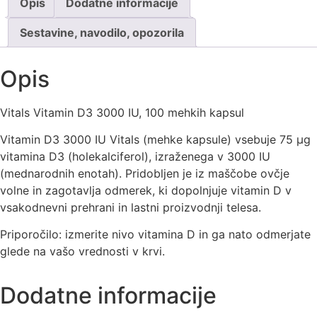
Opis
Dodatne informacije
Sestavine, navodilo, opozorila
Opis
Vitals Vitamin D3 3000 IU, 100 mehkih kapsul
Vitamin D3 3000 IU Vitals (mehke kapsule) vsebuje
75 µg
vitamina D3 (holekalciferol), izraženega v 3000 IU
(mednarodnih enotah). Pridobljen je iz maščobe ovčje
volne in zagotavlja
odmerek
, ki dopolnjuje vitamin D v
vsakodnevni prehrani in lastni proizvodnji telesa.
Priporočilo:
izmerite nivo vitamina D in ga nato odmerjate
glede na vašo vrednosti v krvi.
Dodatne informacije