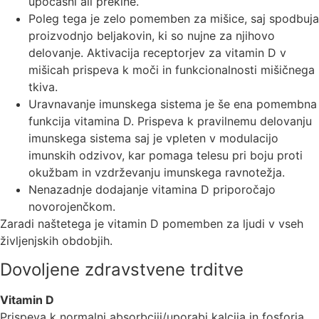
upočasni ali prekine.
Poleg tega je zelo pomemben za mišice, saj spodbuja
proizvodnjo beljakovin, ki so nujne za njihovo
delovanje. Aktivacija receptorjev za vitamin D v
mišicah prispeva k moči in funkcionalnosti mišičnega
tkiva.
Uravnavanje imunskega sistema je še ena pomembna
funkcija vitamina D. Prispeva k pravilnemu delovanju
imunskega sistema saj je vpleten v modulacijo
imunskih odzivov, kar pomaga telesu pri boju proti
okužbam in vzdrževanju imunskega ravnotežja.
Nenazadnje dodajanje vitamina D priporočajo
novorojenčkom.
Zaradi naštetega je vitamin D pomemben za ljudi v vseh
življenjskih obdobjih.
Dovoljene zdravstvene trditve
Vitamin D
Prispeva k
normalni absorbciji/uporabi kalcija in fosforja,