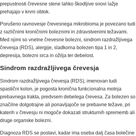
prepustnosti črevesne stene lahko škodljive snovi lažje
prehajajo v krvni obtok.
Porušeno ravnovesje črevesnega mikrobioma je povezano tudi
z različnimi kroničnimi boleznimi in zdravstvenimi težavami.
Med njimi so vnetne črevesne bolezni, sindrom razdražljivega
črevesja (RDS), alergije, sladkorna bolezen tipa 1 in 2,
depresija, bolezni srca in ožilja ter debelost.
Sindrom razdražljivega črevesja
Sindrom razdražljivega črevesja (RDS), imenovan tudi
spastični kolon, je pogosta kronična funkcionalna motnja
prebavnega trakta, predvsem debelega črevesa. Za bolezen so
značilne dolgotrajne ali ponavljajoče se prebavne težave, pri
katerih v črevesju ni mogoče dokazati strukturnih sprememb ali
druge organske bolezni.
Diagnoza RDS se postavi, kadar ima oseba dalj časa bolečine