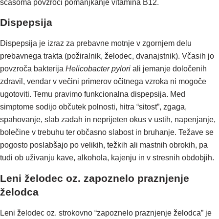
sčasoma povzroči pomanjkanje vitamina B12.
Dispepsija
Dispepsija je izraz za prebavne motnje v zgornjem delu
prebavnega trakta (požiralnik, želodec, dvanajstnik). Včasih jo
povzroča bakterija
Helicobacter pylori
ali jemanje določenih
zdravil, vendar v večini primerov očitnega vzroka ni mogoče
ugotoviti. Temu pravimo funkcionalna dispepsija. Med
simptome sodijo občutek polnosti, hitra “sitost”, zgaga,
spahovanje, slab zadah in neprijeten okus v ustih, napenjanje,
bolečine v trebuhu ter občasno slabost in bruhanje. Težave se
pogosto poslabšajo po velikih, težkih ali mastnih obrokih, pa
tudi ob uživanju kave, alkohola, kajenju in v stresnih obdobjih.
Leni želodec oz. zapoznelo praznjenje
želodca
Leni želodec oz. strokovno “zapoznelo praznjenje želodca” je