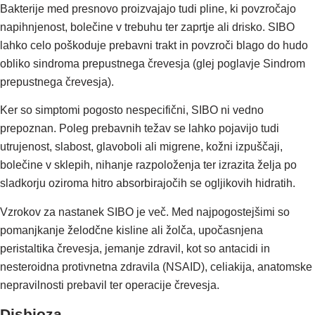
Bakterije med presnovo proizvajajo tudi pline, ki povzročajo
napihnjenost, bolečine v trebuhu ter zaprtje ali drisko. SIBO
lahko celo poškoduje prebavni trakt in povzroči blago do hudo
obliko sindroma prepustnega črevesja (glej poglavje Sindrom
prepustnega črevesja).
Ker so simptomi pogosto nespecifični, SIBO ni vedno
prepoznan. Poleg prebavnih težav se lahko pojavijo tudi
utrujenost, slabost, glavoboli ali migrene, kožni izpuščaji,
bolečine v sklepih, nihanje razpoloženja ter izrazita želja po
sladkorju oziroma hitro absorbirajočih se ogljikovih hidratih.
Vzrokov za nastanek SIBO je več. Med najpogostejšimi so
pomanjkanje želodčne kisline ali žolča, upočasnjena
peristaltika črevesja, jemanje zdravil, kot so antacidi in
nesteroidna protivnetna zdravila (NSAID), celiakija, anatomske
nepravilnosti prebavil ter operacije črevesja.
Disbioza