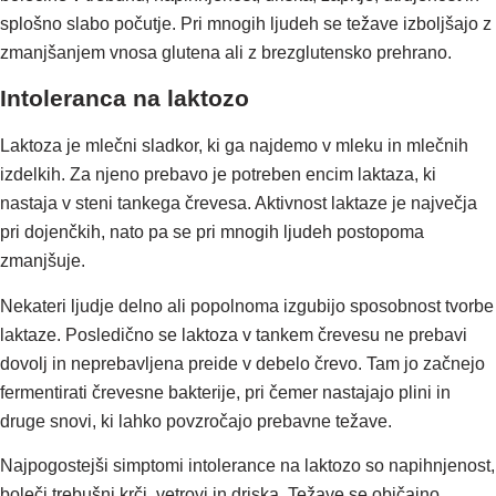
splošno slabo počutje. Pri mnogih ljudeh se težave izboljšajo z
zmanjšanjem vnosa glutena ali z brezglutensko prehrano.
Intoleranca na laktozo
Laktoza je mlečni sladkor, ki ga najdemo v mleku in mlečnih
izdelkih. Za njeno prebavo je potreben encim laktaza, ki
nastaja v steni tankega črevesa. Aktivnost laktaze je največja
pri dojenčkih, nato pa se pri mnogih ljudeh postopoma
zmanjšuje.
Nekateri ljudje delno ali popolnoma izgubijo sposobnost tvorbe
laktaze. Posledično se laktoza v tankem črevesu ne prebavi
dovolj in neprebavljena preide v debelo črevo. Tam jo začnejo
fermentirati črevesne bakterije, pri čemer nastajajo plini in
druge snovi, ki lahko povzročajo prebavne težave.
Najpogostejši simptomi intolerance na laktozo so napihnjenost,
boleči trebušni krči, vetrovi in driska. Težave se običajno