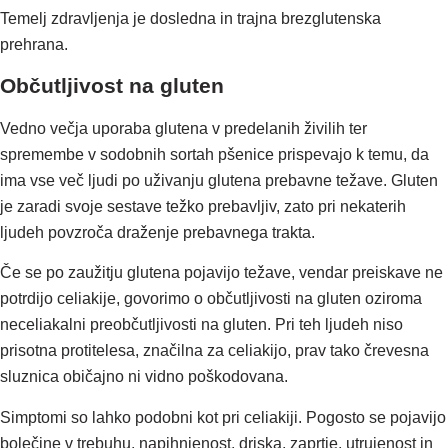
Temelj zdravljenja je dosledna in trajna brezglutenska
prehrana.
Občutljivost na gluten
Vedno večja uporaba glutena v predelanih živilih ter
spremembe v sodobnih sortah pšenice prispevajo k temu, da
ima vse več ljudi po uživanju glutena prebavne težave. Gluten
je zaradi svoje sestave težko prebavljiv, zato pri nekaterih
ljudeh povzroča draženje prebavnega trakta.
Če se po zaužitju glutena pojavijo težave, vendar preiskave ne
potrdijo celiakije, govorimo o občutljivosti na gluten oziroma
neceliakalni preobčutljivosti na gluten. Pri teh ljudeh niso
prisotna protitelesa, značilna za celiakijo, prav tako črevesna
sluznica običajno ni vidno poškodovana.
Simptomi so lahko podobni kot pri celiakiji. Pogosto se pojavijo
bolečine v trebuhu, napihnjenost, driska, zaprtje, utrujenost in