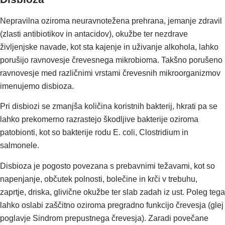
Nepravilna oziroma neuravnotežena prehrana, jemanje zdravil
(zlasti antibiotikov in antacidov), okužbe ter nezdrave
življenjske navade, kot sta kajenje in uživanje alkohola, lahko
porušijo ravnovesje črevesnega mikrobioma. Takšno porušeno
ravnovesje med različnimi vrstami črevesnih mikroorganizmov
imenujemo disbioza.
Pri disbiozi se zmanjša količina koristnih bakterij, hkrati pa se
lahko prekomerno razrastejo škodljive bakterije oziroma
patobionti, kot so bakterije rodu E. coli, Clostridium in
salmonele.
Disbioza je pogosto povezana s prebavnimi težavami, kot so
napenjanje, občutek polnosti, bolečine in krči v trebuhu,
zaprtje, driska, glivične okužbe ter slab zadah iz ust. Poleg tega
lahko oslabi zaščitno oziroma pregradno funkcijo črevesja (glej
poglavje Sindrom prepustnega črevesja). Zaradi povečane