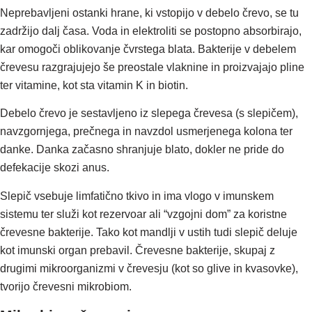
Neprebavljeni ostanki hrane, ki vstopijo v debelo črevo, se tu
zadržijo dalj časa. Voda in elektroliti se postopno absorbirajo,
kar omogoči oblikovanje čvrstega blata. Bakterije v debelem
črevesu razgrajujejo še preostale vlaknine in proizvajajo pline
ter vitamine, kot sta vitamin K in biotin.
Debelo črevo je sestavljeno iz slepega črevesa (s slepičem),
navzgornjega, prečnega in navzdol usmerjenega kolona ter
danke. Danka začasno shranjuje blato, dokler ne pride do
defekacije skozi anus.
Slepič vsebuje limfatično tkivo in ima vlogo v imunskem
sistemu ter služi kot rezervoar ali “vzgojni dom” za koristne
črevesne bakterije. Tako kot mandlji v ustih tudi slepič deluje
kot imunski organ prebavil. Črevesne bakterije, skupaj z
drugimi mikroorganizmi v črevesju (kot so glive in kvasovke),
tvorijo črevesni mikrobiom.