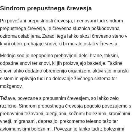
Sindrom prepustnega črevesja
Pri povečani prepustnosti črevesja, imenovani tudi sindrom
prepustnega črevesja, je črevesna sluznica poškodovana
oziroma oslabljena. Zaradi tega lahko skozi črevesno steno v
krvni obtok prehajajo snovi, ki bi morale ostati v črevesju.
Mednje sodijo nepopolno prebavljeni delci hrane, toksini,
odpadne snovi ter snovi, ki jih proizvajajo bakterije. Takšne
snovi lahko dodatno obremenijo organizem, aktivirajo imunski
sistem in vplivajo tudi na delovanje živčnega sistema ter
možganov.
Težave, povezane s prepustnim črevesjem, so lahko zelo
različne. Sindrom prepustnega črevesja pogosto povezujemo s
prebavnimi težavami, alergijami, kožnimi boleznimi, kroničnimi
vnetji, migrenami, depresijo, prekomerno telesno težo ter
avtoimunskimi boleznimi. Povezan je lahko tudi z boleznimi