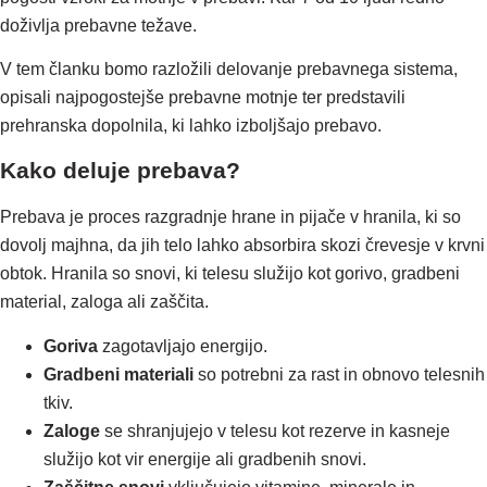
doživlja prebavne težave.
V tem članku bomo razložili delovanje prebavnega sistema,
opisali najpogostejše prebavne motnje ter predstavili
prehranska dopolnila, ki lahko izboljšajo prebavo.
Kako deluje prebava?
Prebava je proces razgradnje hrane in pijače v hranila, ki so
dovolj majhna, da jih telo lahko absorbira skozi črevesje v krvni
obtok. Hranila so snovi, ki telesu služijo kot gorivo, gradbeni
material, zaloga ali zaščita.
Goriva
zagotavljajo energijo.
Gradbeni materiali
so potrebni za rast in obnovo telesnih
tkiv.
Zaloge
se shranjujejo v telesu kot rezerve in kasneje
služijo kot vir energije ali gradbenih snovi.