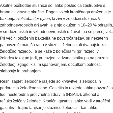
Akutne poškodbe sluznice so lahko posledica zastrupitve s
hrano ali virusne okužbe. Pogost vzrok kroničnega draženja je
bakterija
Helicobacter pylori
, ki živi v želodčni sluznici. V
zahodnoevropskih državah je z njo okuženih 10–20 % odraslih,
v sredozemskih in vzhodnoevropskih državah pa še precej več.
Pri večini okuženih bakterija ne povzroča težav, pri nekaterih
pa povzroči manjšo rano v sluznici želodca ali dvanajstnika –
želodčno razjedo. Ta se kaže z bolečinami (pri razjedi v
želodcu takoj po jedi, pri razjedi v dvanajstniku pa na prazen
želodec), zgago, kislim spahovanjem, občutkom polnosti,
slabostjo in bruhanjem.
Resni zapleti želodčne razjede so krvavitve iz želodca in
perforacija želodčne stene. Gastritis in razjede lahko povzročijo
tudi nesteroidna protivnetna zdravila (NSAID), alkohol ali
refluks žolča v želodec. Kronični gastritis lahko vodi v atrofični
gastritis – trajno tanjšanje sluznice želodca – kar lahko