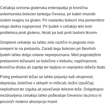
Celiakija oziroma glutenska enteropatija je kronična
avtoimunska bolezen tankega črevesa, pri kateri imunski
sistem reagira na gluten. Pri nastanku bolezni ima pomembno
vlogo dedna nagnjenost. Pri ljudeh s celiakijo telo tvori
protitelesa proti glutenu, hkrati pa tudi proti lastnim tkivom.
Simptomi celiakije so lahko zelo različni in pogosto niso
omejeni le na prebavila. Zaradi tega bolezen pri številnih
ljudeh lahko dolgo ostane neprepoznana. Med pogostejšimi
prebavnimi težavami so bolečine v trebuhu, napihnjenost,
kronična driska ali zaprtje ter lepljivo in neprijetno dišeče blato.
Poleg prebavnih težav se lahko pojavijo tudi utrujenost,
depresija, bolečine v sklepih in mišicah, kožni izpuščaji,
neplodnost ter izguba ali povečanje telesne teže. Dolgotrajno
nezdravljena celiakija lahko poškoduje črevesno sluznico in
povzroči moteno absorpcijo hranil.