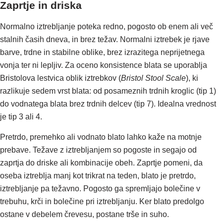
Zaprtje in driska
Normalno iztrebljanje poteka redno, pogosto ob enem ali več
stalnih časih dneva, in brez težav. Normalni iztrebek je rjave
barve, trdne in stabilne oblike, brez izrazitega neprijetnega
vonja ter ni lepljiv. Za oceno konsistence blata se uporablja
Bristolova lestvica oblik iztrebkov (
Bristol Stool Scale
), ki
razlikuje sedem vrst blata: od posameznih trdnih kroglic (tip 1)
do vodnatega blata brez trdnih delcev (tip 7). Idealna vrednost
je tip 3 ali 4.
Pretrdo, premehko ali vodnato blato lahko kaže na motnje
prebave. Težave z iztrebljanjem so pogoste in segajo od
zaprtja do driske ali kombinacije obeh. Zaprtje pomeni, da
oseba iztreblja manj kot trikrat na teden, blato je pretrdo,
iztrebljanje pa težavno. Pogosto ga spremljajo bolečine v
trebuhu, krči in bolečine pri iztrebljanju. Ker blato predolgo
ostane v debelem črevesu, postane trše in suho.