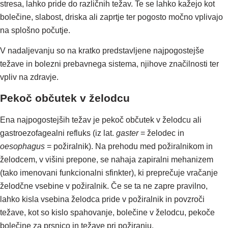
stresa, lahko pride do različnih težav. Te se lahko kažejo kot
bolečine, slabost, driska ali zaprtje ter pogosto močno vplivajo
na splošno počutje.
V nadaljevanju so na kratko predstavljene najpogostejše
težave in bolezni prebavnega sistema, njihove značilnosti ter
vpliv na zdravje.
Pekoč občutek v želodcu
Ena najpogostejših težav je pekoč občutek v želodcu ali
gastroezofagealni refluks (iz lat.
gaster
= želodec in
oesophagus
= požiralnik). Na prehodu med požiralnikom in
želodcem, v višini prepone, se nahaja zapiralni mehanizem
(tako imenovani funkcionalni sfinkter), ki preprečuje vračanje
želodčne vsebine v požiralnik. Če se ta ne zapre pravilno,
lahko kisla vsebina želodca pride v požiralnik in povzroči
težave, kot so kislo spahovanje, bolečine v želodcu, pekoče
bolečine za prsnico in težave pri požiranju.