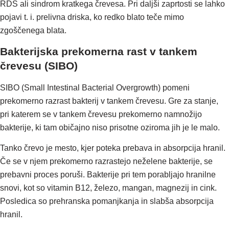
RDS ali sindrom kratkega črevesa. Pri daljši zaprtosti se lahko
pojavi t. i. prelivna driska, ko redko blato teče mimo
zgoščenega blata.
Bakterijska prekomerna rast v tankem
črevesu (SIBO)
SIBO (Small Intestinal Bacterial Overgrowth) pomeni
prekomerno razrast bakterij v tankem črevesu. Gre za stanje,
pri katerem se v tankem črevesu prekomerno namnožijo
bakterije, ki tam običajno niso prisotne oziroma jih je le malo.
Tanko črevo je mesto, kjer poteka prebava in absorpcija hranil.
Če se v njem prekomerno razrastejo neželene bakterije, se
prebavni proces poruši. Bakterije pri tem porabljajo hranilne
snovi, kot so vitamin B12, železo, mangan, magnezij in cink.
Posledica so prehranska pomanjkanja in slabša absorpcija
hranil.