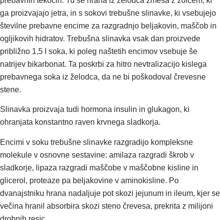
prebavnih tekočin. Tu se hrana iz želodca zmeša z žolčem, ki
ga proizvajajo jetra, in s sokovi trebušne slinavke, ki vsebujejo
številne prebavne encime za razgradnjo beljakovin, maščob in
ogljikovih hidratov. Trebušna slinavka vsak dan proizvede
približno 1,5 l soka, ki poleg naštetih encimov vsebuje še
natrijev bikarbonat. Ta poskrbi za hitro nevtralizacijo kislega
prebavnega soka iz želodca, da ne bi poškodoval črevesne
stene.
Slinavka proizvaja tudi hormona insulin in glukagon, ki
ohranjata konstantno raven krvnega sladkorja.
Encimi v soku trebušne slinavke razgradijo kompleksne
molekule v osnovne sestavine: amilaza razgradi škrob v
sladkorje, lipaza razgradi maščobe v maščobne kisline in
glicerol, proteaze pa beljakovine v aminokisline. Po
dvanajstniku hrana nadaljuje pot skozi jejunum in ileum, kjer se
večina hranil absorbira skozi steno črevesa, prekrita z milijoni
drobnih resic.