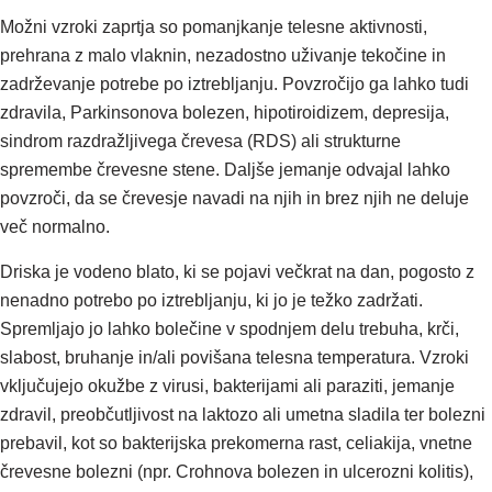
Možni vzroki zaprtja so pomanjkanje telesne aktivnosti,
prehrana z malo vlaknin, nezadostno uživanje tekočine in
zadrževanje potrebe po iztrebljanju. Povzročijo ga lahko tudi
zdravila, Parkinsonova bolezen, hipotiroidizem, depresija,
sindrom razdražljivega črevesa (RDS) ali strukturne
spremembe črevesne stene. Daljše jemanje odvajal lahko
povzroči, da se črevesje navadi na njih in brez njih ne deluje
več normalno.
Driska je vodeno blato, ki se pojavi večkrat na dan, pogosto z
nenadno potrebo po iztrebljanju, ki jo je težko zadržati.
Spremljajo jo lahko bolečine v spodnjem delu trebuha, krči,
slabost, bruhanje in/ali povišana telesna temperatura. Vzroki
vključujejo okužbe z virusi, bakterijami ali paraziti, jemanje
zdravil, preobčutljivost na laktozo ali umetna sladila ter bolezni
prebavil, kot so bakterijska prekomerna rast, celiakija, vnetne
črevesne bolezni (npr. Crohnova bolezen in ulcerozni kolitis),