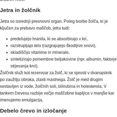
Jetra in žolčnik
Jetra so osrednji presnovni organ. Poleg tvorbe žolča, ki je
ključen za prebavo maščob, jetra tudi:
predelujejo hranila, ki se absorbirajo v kri,
razstrupljajo telo (razgrajujejo škodljive snovi),
skladiščijo vitamine in minerale,
sintetizirajo pomembne beljakovine (npr. albumin, faktorje
strjevanja krvi).
Žolčnik služi kot rezervoar za žolč, ki se sprosti v dvanajstnik
po zaužitju obroka, zlasti mastnega. Žolč je med drugim
sestavljen iz vode, žolčnih soli, bilirubina in holesterola. V
tankem črevesu razbije večje maščobne kapljice v manjše kar
imenujemo emulgacija.
Debelo črevo in izločanje