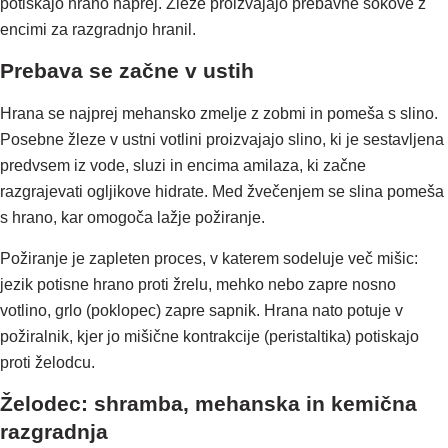
potiskajo hrano naprej. Žleze proizvajajo prebavne sokove z
encimi za razgradnjo hranil.
Prebava se začne v ustih
Hrana se najprej mehansko zmelje z zobmi in pomeša s slino.
Posebne žleze v ustni votlini proizvajajo slino, ki je sestavljena
predvsem iz vode, sluzi in encima amilaza, ki začne
razgrajevati ogljikove hidrate. Med žvečenjem se slina pomeša
s hrano, kar omogoča lažje požiranje.
Požiranje je zapleten proces, v katerem sodeluje več mišic:
jezik potisne hrano proti žrelu, mehko nebo zapre nosno
votlino, grlo (poklopec) zapre sapnik. Hrana nato potuje v
požiralnik, kjer jo mišične kontrakcije (peristaltika) potiskajo
proti želodcu.
Želodec: shramba, mehanska in kemična
razgradnja