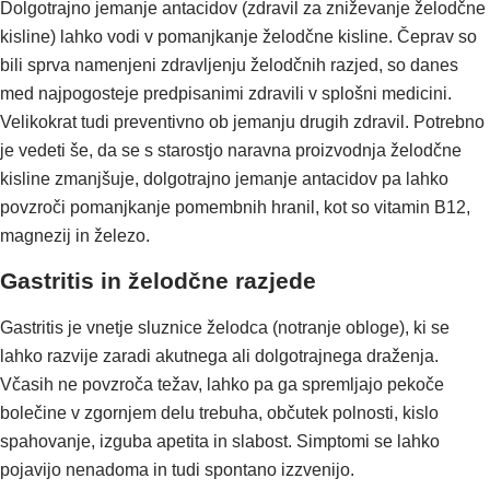
Dolgotrajno jemanje antacidov (zdravil za zniževanje želodčne
kisline) lahko vodi v pomanjkanje želodčne kisline. Čeprav so
bili sprva namenjeni zdravljenju želodčnih razjed, so danes
med najpogosteje predpisanimi zdravili v splošni medicini.
Velikokrat tudi preventivno ob jemanju drugih zdravil. Potrebno
je vedeti še, da se s starostjo naravna proizvodnja želodčne
kisline zmanjšuje, dolgotrajno jemanje antacidov pa lahko
povzroči pomanjkanje pomembnih hranil, kot so vitamin B12,
magnezij in železo.
Gastritis in želodčne razjede
Gastritis je vnetje sluznice želodca (notranje obloge), ki se
lahko razvije zaradi akutnega ali dolgotrajnega draženja.
Včasih ne povzroča težav, lahko pa ga spremljajo pekoče
bolečine v zgornjem delu trebuha, občutek polnosti, kislo
spahovanje, izguba apetita in slabost. Simptomi se lahko
pojavijo nenadoma in tudi spontano izzvenijo.