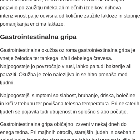
pojavijo po zaužitju mleka ali mlečnih izdelkov, njihova
intenzivnost pa je odvisna od količine zaužite laktoze in stopnje
pomanjkanja encima laktaze.
Gastrointestinalna gripa
Gastrointestinalna okužba oziroma gastrointestinalna gripa je
vnetje želodca ter tankega in/ali debelega črevesa.
Najpogosteje jo povzročajo virusi, lahko pa tudi bakterije ali
paraziti. Okužba je zelo nalezljiva in se hitro prenaša med
ljudmi.
Najpogostejši simptomi so slabost, bruhanje, driska, bolečine
in krči v trebuhu ter povišana telesna temperatura. Pri nekaterih
ljudeh se pojavita tudi utrujenost in splošno slabo počutje.
Gastrointestinalna gripa običajno izzveni v nekaj dneh do
enega tedna. Pri majhnih otrocih, starejših ljudeh in osebah z