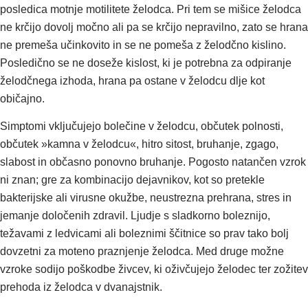
posledica motnje motilitete želodca. Pri tem se mišice želodca
ne krčijo dovolj močno ali pa se krčijo nepravilno, zato se hrana
ne premeša učinkovito in se ne pomeša z želodčno kislino.
Posledično se ne doseže kislost, ki je potrebna za odpiranje
želodčnega izhoda, hrana pa ostane v želodcu dlje kot
običajno.
Simptomi vključujejo bolečine v želodcu, občutek polnosti,
občutek »kamna v želodcu«, hitro sitost, bruhanje, zgago,
slabost in občasno ponovno bruhanje. Pogosto natančen vzrok
ni znan; gre za kombinacijo dejavnikov, kot so pretekle
bakterijske ali virusne okužbe, neustrezna prehrana, stres in
jemanje določenih zdravil. Ljudje s sladkorno boleznijo,
težavami z ledvicami ali boleznimi ščitnice so prav tako bolj
dovzetni za moteno praznjenje želodca. Med druge možne
vzroke sodijo poškodbe živcev, ki oživčujejo želodec ter zožitev
prehoda iz želodca v dvanajstnik.