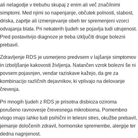
ali nelagodje v trebuhu skupaj z enim ali več značilnimi
simptomi. Med njimi so napenjanje, občutek polnosti, slabost,
driska, zaprtje ali izmenjevanje obeh ter spremenjeni vzorci
odvajanja blata. Pri nekaterih ljudeh se pojavlja tudi utrujenost.
Pred postavitvijo diagnoze je treba izključiti druge bolezni
prebavil.
Zdravljenje RDS je usmerjeno predvsem v lajšanje simptomov
in izboljšanje kakovosti življenja. Natančen vzrok bolezni še ni
povsem pojasnjen, vendar raziskave kažejo, da gre za
kombinacijo različnih dejavnikov, ki vplivajo na delovanje
črevesja.
Pri mnogih ljudeh z RDS je prisotna disbioza oziroma
porušeno ravnovesje črevesnega mikrobioma. Pomembno
vlogo imajo lahko tudi psihični in telesni stres, okužbe prebavil,
jemanje določenih zdravil, hormonske spremembe, alergije ter
dedna nagnjenost.