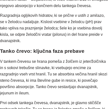
njegovo absorpcijo v končnem delu tankega črevesa.
Razgradnja ogljikovih hidratov, ki se prične v ustih z amilazo,
se v želodcu nadaljuje. Kislost vsebine v želodcu (pH) prav
tako vpliva na praznjenje želodca; šele ko je vsebina dovolj
kisla, se odpre želodčni vratar (pilorus) in del hrane preide v
dvanajstnik.
Tanko črevo: ključna faza prebave
V tankem črevesu se hrana pomeša z žolčem iz jeter/žolčnika
in s sokovi trebušne slinavke, ki vsebujejo encime za
razgradnjo vseh vrst hranil. Tu se absorbira večina hranil skozi
steno črevesa, ki ima številne gube in resice, ki povečajo
površino absorpcije. Tanko črevo sestavljajo dvanajstnik,
jejunum in ileum.
Prvi odsek tankega črevesa, dvanajstnik, je glavno stičišče