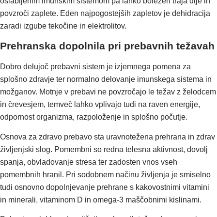
oslabljenim imunskim sistemom pa lahko bolezen traja dlje in
povzroči zaplete. Eden najpogostejših zapletov je dehidracija
zaradi izgube tekočine in elektrolitov.
Prehranska dopolnila pri prebavnih težavah
Dobro delujoč prebavni sistem je izjemnega pomena za
splošno zdravje ter normalno delovanje imunskega sistema in
možganov. Motnje v prebavi ne povzročajo le težav z želodcem
in črevesjem, temveč lahko vplivajo tudi na raven energije,
odpornost organizma, razpoloženje in splošno počutje.
Osnova za zdravo prebavo sta uravnotežena prehrana in zdrav
življenjski slog. Pomembni so redna telesna aktivnost, dovolj
spanja, obvladovanje stresa ter zadosten vnos vseh
pomembnih hranil. Pri sodobnem načinu življenja je smiselno
tudi osnovno dopolnjevanje prehrane s kakovostnimi vitamini
in minerali, vitaminom D in omega-3 maščobnimi kislinami.