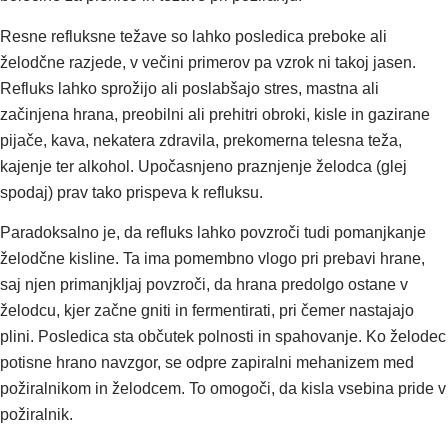
Resne refluksne težave so lahko posledica preboke ali
želodčne razjede, v večini primerov pa vzrok ni takoj jasen.
Refluks lahko sprožijo ali poslabšajo stres, mastna ali
začinjena hrana, preobilni ali prehitri obroki, kisle in gazirane
pijače, kava, nekatera zdravila, prekomerna telesna teža,
kajenje ter alkohol. Upočasnjeno praznjenje želodca (glej
spodaj) prav tako prispeva k refluksu.
Paradoksalno je, da refluks lahko povzroči tudi pomanjkanje
želodčne kisline. Ta ima pomembno vlogo pri prebavi hrane,
saj njen primanjkljaj povzroči, da hrana predolgo ostane v
želodcu, kjer začne gniti in fermentirati, pri čemer nastajajo
plini. Posledica sta občutek polnosti in spahovanje. Ko želodec
potisne hrano navzgor, se odpre zapiralni mehanizem med
požiralnikom in želodcem. To omogoči, da kisla vsebina pride v
požiralnik.