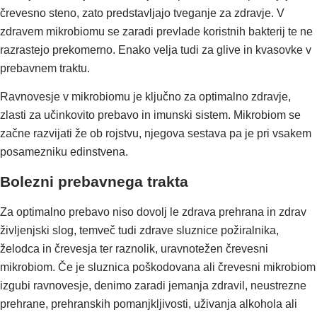
črevesno steno, zato predstavljajo tveganje za zdravje. V
zdravem mikrobiomu se zaradi prevlade koristnih bakterij te ne
razrastejo prekomerno. Enako velja tudi za glive in kvasovke v
prebavnem traktu.
Ravnovesje v mikrobiomu je ključno za optimalno zdravje,
zlasti za učinkovito prebavo in imunski sistem. Mikrobiom se
začne razvijati že ob rojstvu, njegova sestava pa je pri vsakem
posamezniku edinstvena.
Bolezni prebavnega trakta
Za optimalno prebavo niso dovolj le zdrava prehrana in zdrav
življenjski slog, temveč tudi zdrave sluznice požiralnika,
želodca in črevesja ter raznolik, uravnotežen črevesni
mikrobiom. Če je sluznica poškodovana ali črevesni mikrobiom
izgubi ravnovesje, denimo zaradi jemanja zdravil, neustrezne
prehrane, prehranskih pomanjkljivosti, uživanja alkohola ali