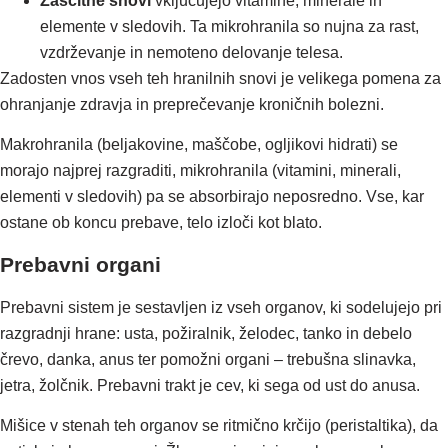
Zaščitne snovi
vključujejo vitamine, minerale in
elemente v sledovih. Ta mikrohranila so nujna za rast,
vzdrževanje in nemoteno delovanje telesa.
Zadosten vnos vseh teh hranilnih snovi je velikega pomena za
ohranjanje zdravja in preprečevanje kroničnih bolezni.
Makrohranila (beljakovine, maščobe, ogljikovi hidrati) se
morajo najprej razgraditi, mikrohranila (vitamini, minerali,
elementi v sledovih) pa se absorbirajo neposredno. Vse, kar
ostane ob koncu prebave, telo izloči kot blato.
Prebavni organi
Prebavni sistem je sestavljen iz vseh organov, ki sodelujejo pri
razgradnji hrane: usta, požiralnik, želodec, tanko in debelo
črevo, danka, anus ter pomožni organi – trebušna slinavka,
jetra, žolčnik. Prebavni trakt je cev, ki sega od ust do anusa.
Mišice v stenah teh organov se ritmično krčijo (peristaltika), da