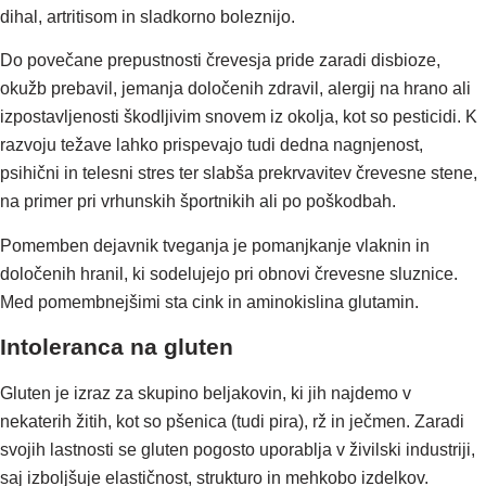
dihal, artritisom in sladkorno boleznijo.
Do povečane prepustnosti črevesja pride zaradi disbioze,
okužb prebavil, jemanja določenih zdravil, alergij na hrano ali
izpostavljenosti škodljivim snovem iz okolja, kot so pesticidi. K
razvoju težave lahko prispevajo tudi dedna nagnjenost,
psihični in telesni stres ter slabša prekrvavitev črevesne stene,
na primer pri vrhunskih športnikih ali po poškodbah.
Pomemben dejavnik tveganja je pomanjkanje vlaknin in
določenih hranil, ki sodelujejo pri obnovi črevesne sluznice.
Med pomembnejšimi sta cink in aminokislina glutamin.
Intoleranca na gluten
Gluten je izraz za skupino beljakovin, ki jih najdemo v
nekaterih žitih, kot so pšenica (tudi pira), rž in ječmen. Zaradi
svojih lastnosti se gluten pogosto uporablja v živilski industriji,
saj izboljšuje elastičnost, strukturo in mehkobo izdelkov.