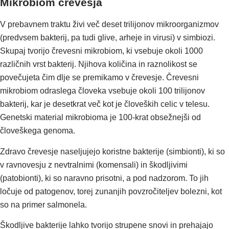
Mikrobiom črevesja
V prebavnem traktu živi več deset trilijonov mikroorganizmov
(predvsem bakterij, pa tudi glive, arheje in virusi) v simbiozi.
Skupaj tvorijo črevesni mikrobiom, ki vsebuje okoli 1000
različnih vrst bakterij. Njihova količina in raznolikost se
povečujeta čim dlje se premikamo v črevesje. Črevesni
mikrobiom odraslega človeka vsebuje okoli 100 trilijonov
bakterij, kar je desetkrat več kot je človeških celic v telesu.
Genetski material mikrobioma je 100-krat obsežnejši od
človeškega genoma.
Zdravo črevesje naseljujejo koristne bakterije (simbionti), ki so
v ravnovesju z nevtralnimi (komensali) in škodljivimi
(patobionti), ki so naravno prisotni, a pod nadzorom. To jih
ločuje od patogenov, torej zunanjih povzročiteljev bolezni, kot
so na primer salmonela.
Škodljive bakterije lahko tvorijo strupene snovi in prehajajo