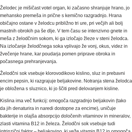
Želodec je mišičast votel organ, ki začasno shranjuje hrano, jo
mehansko premeša in prične s kemično razgradnjo. Hrana
običajno ostane v želodcu približno tri ure, pri večjih ali bolj
mastnih obrokih pa še dlje. V tem času se intenzivno gnete in
meša z želodčnim sokom, ki ga izločajo žleze v steni želodca.
Na izločanje želodčnega soka vplivajo že vonj, okus, videz in
žvečenje hrane, kar poudarja pomen priprave obroka in
počasnega prehranjevanja.
Želodčni sok vsebuje klorovodikovo kislino, sluz in prebavni
encim pepsin, ki razgrajuje beljakovine. Notranja stena želodca
je obložena s sluznico, ki jo ščiti pred delovanjem kisline.
Kislina ima več funkcij: omogoča razgradnjo beljakovin (tako
da jih denaturira in naredi dostopne za encime), uničuje
bakterije in olajša absorpcijo določenih vitaminov in mineralov,
zlasti vitamina B12 in železa. Želodčni sok vsebuje tudi
intrinzični faktor – beljakovino, ki veže vitamin B12 in omogoča