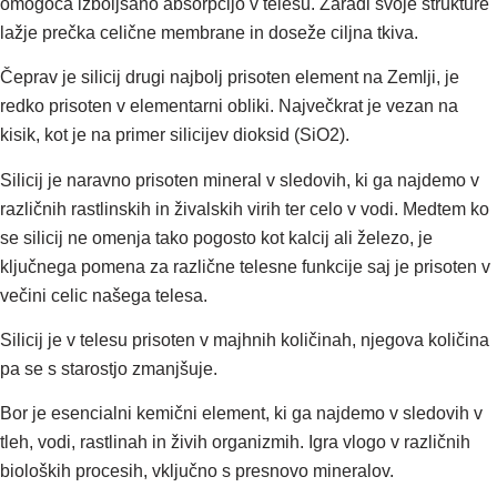
omogoča izboljšano absorpcijo v telesu. Zaradi svoje strukture
lažje prečka celične membrane in doseže ciljna tkiva.
Čeprav je silicij drugi najbolj prisoten element na Zemlji, je
redko prisoten v elementarni obliki. Največkrat je vezan na
kisik, kot je na primer silicijev dioksid (SiO2).
Silicij je naravno prisoten mineral v sledovih, ki ga najdemo v
različnih rastlinskih in živalskih virih ter celo v vodi. Medtem ko
se silicij ne omenja tako pogosto kot kalcij ali železo, je
ključnega pomena za različne telesne funkcije saj je prisoten v
večini celic našega telesa.
Silicij je v telesu prisoten v majhnih količinah, njegova količina
pa se s starostjo zmanjšuje.
Bor je esencialni kemični element, ki ga najdemo v sledovih v
tleh, vodi, rastlinah in živih organizmih. Igra vlogo v različnih
bioloških procesih, vključno s presnovo mineralov.