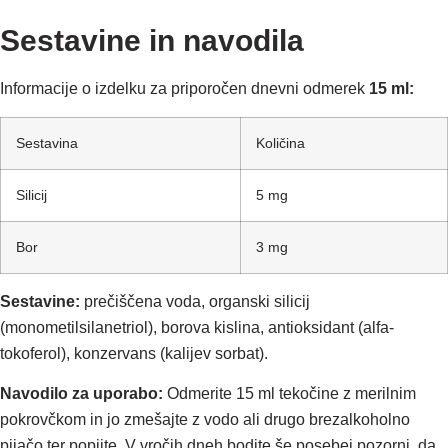
Sestavine in navodila
Informacije o izdelku za priporočen dnevni odmerek
15 ml:
Sestavina
Količina
Silicij
5 mg
Bor
3 mg
Sestavine:
prečiščena voda, organski silicij
(monometilsilanetriol), borova kislina, antioksidant (alfa-
tokoferol), konzervans (kalijev sorbat).
Navodilo za uporabo:
Odmerite 15 ml tekočine z merilnim
pokrovčkom in jo zmešajte z vodo ali drugo brezalkoholno
pijačo ter popijte. V vročih dneh bodite še posebej pozorni, da