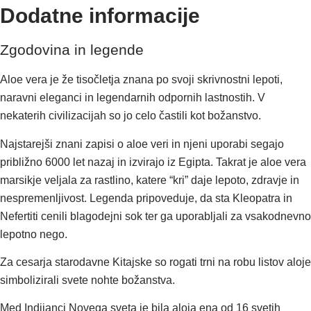
Dodatne informacije
Zgodovina in legende
Aloe vera je že tisočletja znana po svoji skrivnostni lepoti,
naravni eleganci in legendarnih odpornih lastnostih. V
nekaterih civilizacijah so jo celo častili kot božanstvo.
Najstarejši znani zapisi o aloe veri in njeni uporabi segajo
približno 6000 let nazaj in izvirajo iz Egipta. Takrat je aloe vera
marsikje veljala za rastlino, katere “kri” daje lepoto, zdravje in
nespremenljivost. Legenda pripoveduje, da sta Kleopatra in
Nefertiti cenili blagodejni sok ter ga uporabljali za vsakodnevno
lepotno nego.
Za cesarja starodavne Kitajske so rogati trni na robu listov aloje
simbolizirali svete nohte božanstva.
Med Indijanci Novega sveta je bila aloja ena od 16 svetih