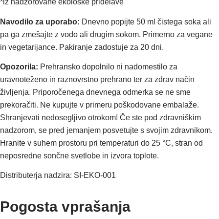
*iz nadzorovane ekološke pridelave
Navodilo za uporabo:
Dnevno popijte 50 ml čistega soka ali
pa ga zmešajte z vodo ali drugim sokom. Primerno za vegane
in vegetarijance. Pakiranje zadostuje za 20 dni.
Opozorila:
Prehransko dopolnilo ni nadomestilo za
uravnoteženo in raznovrstno prehrano ter za zdrav način
življenja. Priporočenega dnevnega odmerka se ne sme
prekoračiti. Ne kupujte v primeru poškodovane embalaže.
Shranjevati nedosegljivo otrokom! Če ste pod zdravniškim
nadzorom, se pred jemanjem posvetujte s svojim zdravnikom.
Hranite v suhem prostoru pri temperaturi do 25 °C, stran od
neposredne sončne svetlobe in izvora toplote.
Distributerja nadzira: SI-EKO-001
Pogosta vprašanja