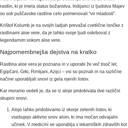
rastlin, ki je imela status božanstva. Indijanci iz ljudstva Majev
so sok puščavske rastline celo poimenovali “vir mladosti”.
Krištof Kolumb je na svojih ladjah prevažal cvetlične lončke z
rastlinami aloe vere, da je lahko svoje ljudi oskrboval z
legendarnim sokom aloe vere.
Najpomembnejša dejstva na kratko
Rastlina aloe vera je poznana in v uporabi že več tisoč let.
Egipčani, Grki, Rimljani, Azijci – vsi so poznali in na različne
načine uporabljali snovi iz gela njenih listov.
Kar moramo vedeti je, da se iz aloje pridobivata dve različni
skupini snovi.
Alojo lahko pridobivamo iz skorje zelenih listov, ki
vsebujejo aktivno snov aloin, ki ima močan odvajalni
učinek. V medicini se uporablja v lekarniških zdravilih kot