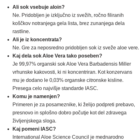
Ali sok vsebuje aloin?
Ne. Pridobljen je izključno iz svežih, ročno filiranih
koščkov notranjega gela lista, brez zunanjega dela
rastline.
Ali je iz koncentrata?
Ne. Gre za neposredno pridobljen sok iz sveže aloe vere.
Kaj dela sok Aloe Vera tako poseben?
Je 99,97% organski sok Aloe Vera Barbadensis Miller
vrhunske kakovosti, ki ni koncentriran. Kot konzervans
mu je dodano le 0,03% organske citronske kisline.
Presega celo najvišje standarde IASC.
Komu je namenjen?
Primeren je za posameznike, ki želijo podpreti prebavo,
presnovo in splošno dobro počutje kot del zdravega
življenjskega sloga.
Kaj pomeni IASC?
International Aloe Science Council je mednarodno