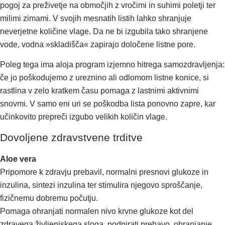
pogoj za preživetje na območjih z vročimi in suhimi poletji ter
milimi zimami. V svojih mesnatih listih lahko shranjuje
neverjetne količine vlage. Da ne bi izgubila tako shranjene
vode, vodna »skladišča« zapirajo določene listne pore.
Poleg tega ima aloja program izjemno hitrega samozdravljenja:
če jo poškodujemo z ureznino ali odlomom listne konice, si
rastlina v zelo kratkem času pomaga z lastnimi aktivnimi
snovmi. V samo eni uri se poškodba lista ponovno zapre, kar
učinkovito prepreči izgubo velikih količin vlage.
Dovoljene zdravstvene trditve
Aloe vera
Pripomore k
zdravju prebavil, normalni presnovi glukoze in
inzulina, sintezi inzulina ter stimulira njegovo sproščanje,
fizičnemu dobremu počutju.
Pomaga
ohranjati normalen nivo krvne glukoze kot del
zdravega življenjskega sloga, podpirati prebavo, ohranjanje