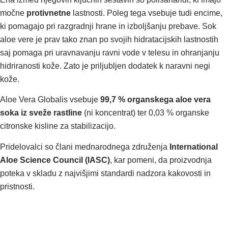
močne
protivnetne
lastnosti. Poleg tega vsebuje tudi encime,
ki pomagajo pri razgradnji hrane in izboljšanju prebave. Sok
aloe vere je prav tako znan po svojih hidratacijskih lastnostih
saj pomaga pri uravnavanju ravni vode v telesu in ohranjanju
hidriranosti kože. Zato je priljubljen dodatek k naravni negi
kože.
Aloe Vera Globalis vsebuje
99,7 % organskega aloe vera
soka iz sveže rastline
(ni koncentrat) ter 0,03 % organske
citronske kisline za stabilizacijo.
Pridelovalci so člani mednarodnega združenja
International
Aloe Science Council (IASC)
, kar pomeni, da proizvodnja
poteka v skladu z najvišjimi standardi nadzora kakovosti in
pristnosti.