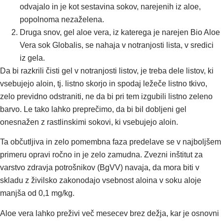
odvajalo in je kot sestavina sokov, narejenih iz aloe,
popolnoma nezaželena.
Druga snov, gel aloe vera, iz katerega je narejen Bio Aloe
Vera sok Globalis, se nahaja v notranjosti lista, v sredici
iz gela.
Da bi razkrili čisti gel v notranjosti listov, je treba dele listov, ki
vsebujejo aloin, tj. listno skorjo in spodaj ležeče listno tkivo,
zelo previdno odstraniti, ne da bi pri tem izgubili listno zeleno
barvo. Le tako lahko preprečimo, da bi bil dobljeni gel
onesnažen z rastlinskimi sokovi, ki vsebujejo aloin.
Ta občutljiva in zelo pomembna faza predelave se v najboljšem
primeru opravi ročno in je zelo zamudna. Zvezni inštitut za
varstvo zdravja potrošnikov (BgVV) navaja, da mora biti v
skladu z živilsko zakonodajo vsebnost aloina v soku aloje
manjša od 0,1 mg/kg.
Aloe vera lahko preživi več mesecev brez dežja, kar je osnovni