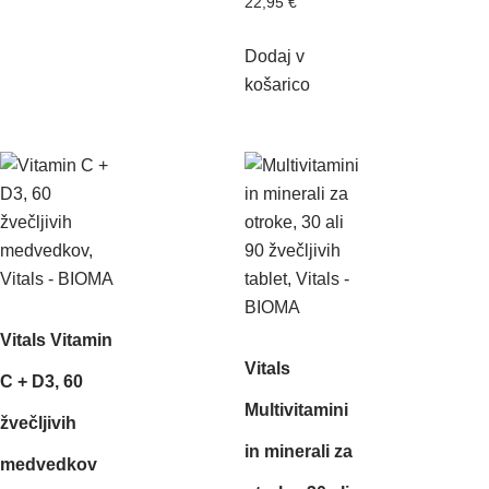
22,95
€
Dodaj v
košarico
Vitals Vitamin
Vitals
C + D3, 60
Multivitamini
žvečljivih
in minerali za
medvedkov