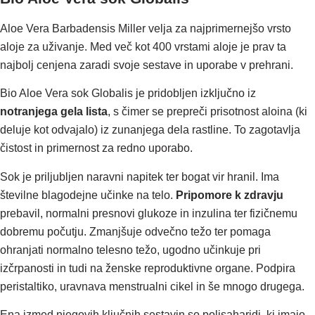
Aloe Vera Barbadensis Miller velja za najprimernejšo vrsto
aloje za uživanje. Med več kot 400 vrstami aloje je prav ta
najbolj cenjena zaradi svoje sestave in uporabe v prehrani.
Bio Aloe Vera sok Globalis je pridobljen izključno iz
notranjega gela lista
, s čimer se prepreči prisotnost aloina (ki
deluje kot odvajalo) iz zunanjega dela rastline. To zagotavlja
čistost in primernost za redno uporabo.
Sok je priljubljen naravni napitek ter bogat vir hranil. Ima
številne blagodejne učinke na telo.
Pripomore k zdravju
prebavil, normalni presnovi glukoze in inzulina ter fizičnemu
dobremu počutju. Zmanjšuje odvečno težo ter pomaga
ohranjati normalno telesno težo, ugodno učinkuje pri
izčrpanosti in tudi na ženske reproduktivne organe. Podpira
peristaltiko, uravnava menstrualni cikel in še mnogo drugega.
Ena izmed njegovih ključnih sestavin so polisaharidi, ki imajo