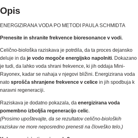
Opis
ENERGIZIRANA VODA PO METODI PAULA SCHMIDTA
Prenesite in shranite frekvence bioresonance v vodi.
Celično-biološka raziskava je potrdila, da ta proces dejansko
deluje in da
je vodo mogoče energijsko napolniti
. Dokazano
je tudi, da lahko voda shrani frekvence, ki jih oddaja Mini-
Rayonex, kadar se nahaja v njegovi bližini. Energizirana voda
nato
sprošča shranjene frekvence v celice
in jih spodbuja k
naravni regeneraciji.
Raziskava je dodatno pokazala, da
energizirana voda
pomembno izboljša regeneracijo celic
.
(Prosimo upoštevajte, da se rezultatov celično-bioloških
raziskav ne more neposredno prenesti na človeško telo.)