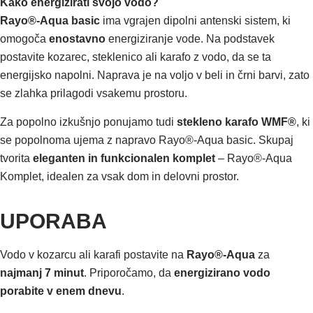
Kako energizirati svojo vodo?
Rayo®-Aqua basic
ima vgrajen dipolni antenski sistem, ki
omogoča
enostavno
energiziranje vode. Na podstavek
postavite kozarec, steklenico ali karafo z vodo, da se ta
energijsko napolni. Naprava je na voljo v beli in črni barvi, zato
se zlahka prilagodi vsakemu prostoru.
Za popolno izkušnjo ponujamo tudi
stekleno karafo WMF®
, ki
se popolnoma ujema z napravo Rayo®-Aqua basic. Skupaj
tvorita
eleganten in funkcionalen komplet
– Rayo®-Aqua
Komplet, idealen za vsak dom in delovni prostor.
UPORABA
Vodo v kozarcu ali karafi postavite na
Rayo®-Aqua
za
najmanj 7 minut
. Priporočamo, da
energizirano vodo
porabite v enem dnevu
.