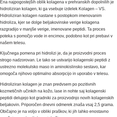
Ena najpogostejših oblik kolagena v prehranskih dopolnilih je
hidroliziran kolagen, ki ga vsebuje izdelek Kolagen – VS.
Hidroliziran kolagen nastane s postopkom imenovanim
hidroliza, kjer se dolge beljakovinske verige kolagena
razgradijo v manjše verige, imenovane peptidi. Ta proces
poteka s pomočjo vode in encimov, podobno kot pri prebavi v
našem telesu.
Ključnega pomena pri hidrolizi je, da je proizvodni proces
strogo nadzorovan. Le tako se ustvarijo kolagenski peptidi z
ustrezno molekulsko maso in aminokislinsko sestavo, kar
omogoča njihovo optimalno absorpcijo in uporabo v telesu.
Hidroliziran kolagen je znan predvsem po pozitivnih
kozmetičnih učinkih na kožo, lase in nohte saj kolagenski
peptidi delujejo kot gradniki za proizvodnjo novih kolagenskih
beljakovin. Priporočen dnevni odmerek znaša vsaj 2,5 grama.
Običajno je na voljo v obliki praškov, ki jih lahko enostavno