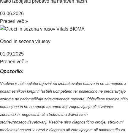
Kako izboljšati prebavo na naraven način
03.06.2026
Preberi več »
Otroci in sezona virusov
01.09.2025
Preberi več »
Opozorilo:
Vsebine v naši spletni trgovini so izobraževalne narave in so usmerjene k
posameznikovi krepitvi lastnih kompetenc ter posledic
no ne predstavljajo
oziroma ne nadomes
c
ajo zdravstvenega nasveta. Objavljene vsebine niso
namenjene in se ne smejo razumeti kot zagotavljanje ali izvajanje
zdravnis
kih, negovalnih ali strokovnih zdravstvenih
storitev/posegov/svetovanj.
Vsebine niso diagnostic
no orodje, strokovni
medicinski nasvet v zvezi z diagnozo ali zdravljenjem ali nadomestilo za